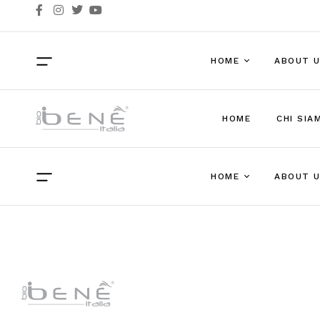
HOME
ABOUT 
HOME
CHI SIA
Default Homepage
Makeup Combo
HOME
ABOUT 
Grid Collections
Default Homepage
Makeup Combo
Grid Collections