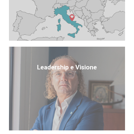
esteso la nostra presenza:
Da Pescara, nostra sede principale, abbiamo
Presenza Internazionale
- Ricerca costante di innovazione nel settore
vendita e i clienti
Leadership e Visione
- Approccio diretto e collaborativo con la rete
strategie aziendali
- Impegno personale nella definizione delle
visione innovativa:
l'azienda con oltre 30 anni di esperienza e una
Il nostro fondatore, Fausto Fantacuzzi, guida
Leadership e Visione