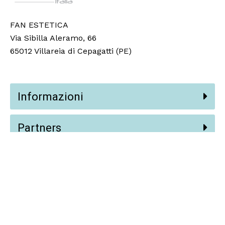
FAN ESTETICA
Via Sibilla Aleramo, 66
65012 Villareia di Cepagatti (PE)
Informazioni
Partners
Social
© 2024 Fan Estetica Srl,
Vision AI
.