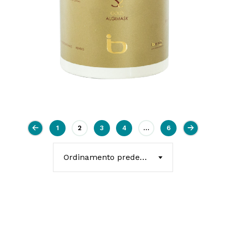
1
2
3
4
…
6
Ordinamento predefinito