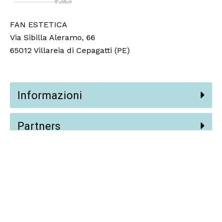
FAN ESTETICA
Via Sibilla Aleramo, 66
65012 Villareia di Cepagatti (PE)
Informazioni
Partners
Social
© 2024 Fan Estetica Srl,
Vision AI
.