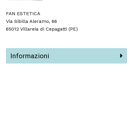
FAN ESTETICA
Via Sibilla Aleramo, 66
65012 Villareia di Cepagatti (PE)
Informazioni
Partners
Social
© 2024 Fan Estetica Srl,
Vision AI
.