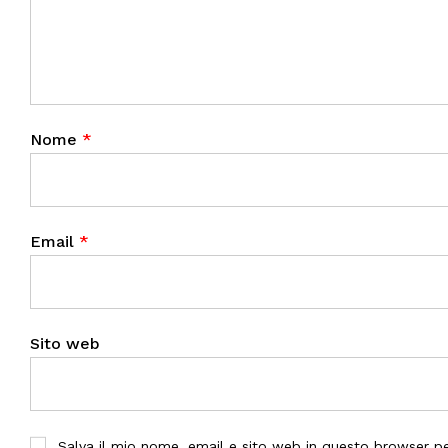
Nome
*
Email
*
Sito web
Salva il mio nome, email e sito web in questo browser 