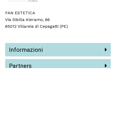
FAN ESTETICA
Via Sibilla Aleramo, 66
65012 Villareia di Cepagatti (PE)
Informazioni
Partners
Social
© 2024 Fan Estetica Srl,
Vision AI
.