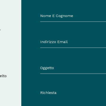
A
elto