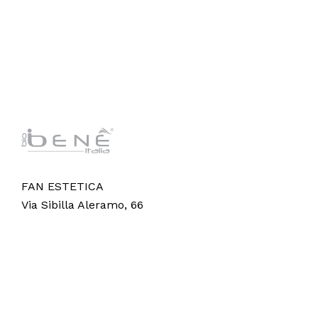
FAN ESTETICA
Via Sibilla Aleramo, 66
65012 Villareia di Cepagatti (PE)
© 2024 Fan Estetica Srl,
Vision AI
.