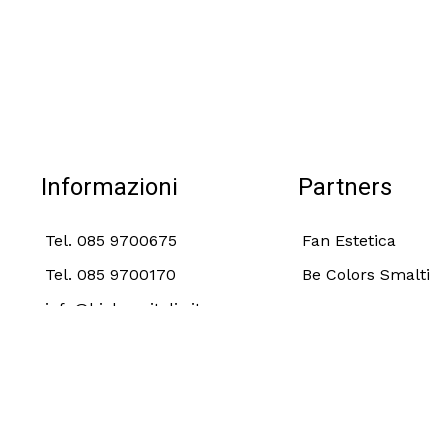
Informazioni
Partners
Tel. 085 9700675
Fan Estetica
Tel. 085 9700170
Be Colors Smalti
info@biobeneitalia.it
Termini e Condizioni
Privacy 