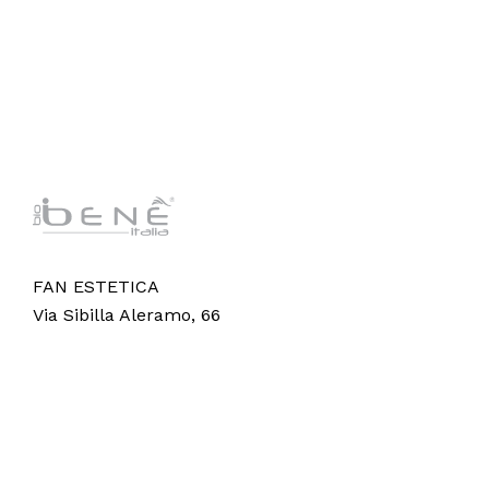
FAN ESTETICA
Via Sibilla Aleramo, 66
65012 Villareia di Cepagatti (PE)
© 2024 Fan Estetica Srl,
Vision AI
.