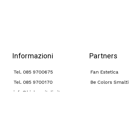
Informazioni
Partners
Tel. 085 9700675
Fan Estetica
Tel. 085 9700170
Be Colors Smalti
info@biobeneitalia.it
Termini e Condizioni
Privacy 