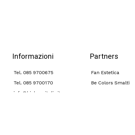
Informazioni
Partners
Tel. 085 9700675
Fan Estetica
Tel. 085 9700170
Be Colors Smalti
info@biobeneitalia.it
Termini e Condizioni
Privacy 