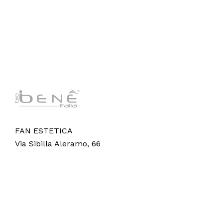
FAN ESTETICA
Via Sibilla Aleramo, 66
65012 Villareia di Cepagatti (PE)
© 2024 Fan Estetica Srl,
Vision AI
.