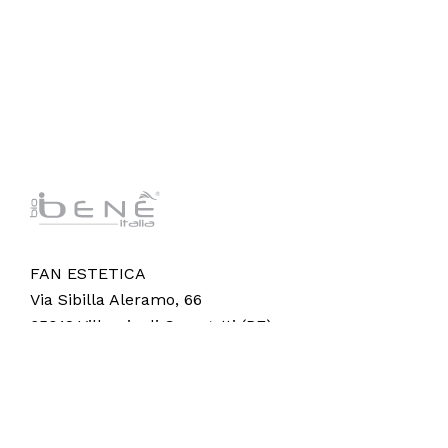
FAN ESTETICA
Via Sibilla Aleramo, 66
65012 Villareia di Cepagatti (PE)
© 2024 Fan Estetica Srl,
Vision AI
.